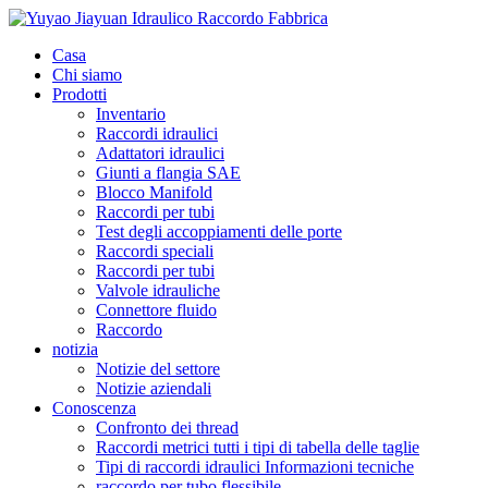
Casa
Chi siamo
Prodotti
Inventario
Raccordi idraulici
Adattatori idraulici
Giunti a flangia SAE
Blocco Manifold
Raccordi per tubi
Test degli accoppiamenti delle porte
Raccordi speciali
Raccordi per tubi
Valvole idrauliche
Connettore fluido
Raccordo
notizia
Notizie del settore
Notizie aziendali
Conoscenza
Confronto dei thread
Raccordi metrici tutti i tipi di tabella delle taglie
Tipi di raccordi idraulici Informazioni tecniche
raccordo per tubo flessibile