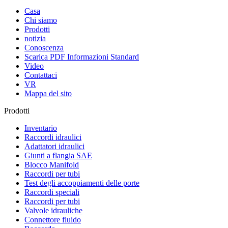
Casa
Chi siamo
Prodotti
notizia
Conoscenza
Scarica PDF Informazioni Standard
Video
Contattaci
VR
Mappa del sito
Prodotti
Inventario
Raccordi idraulici
Adattatori idraulici
Giunti a flangia SAE
Blocco Manifold
Raccordi per tubi
Test degli accoppiamenti delle porte
Raccordi speciali
Raccordi per tubi
Valvole idrauliche
Connettore fluido