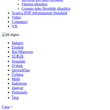
Flangia idraulica
Gruppo tubo flessibile idraulico
Scarica PDF Informazioni Standard
Video
Contattaci
VR
Lingua
Italiano
English
Bai Miaowen
日本語
bosanski
O'zbek
slovenščina
Čeština
Malti
Indonesia
magyar
Português
ไทย
Casa
>