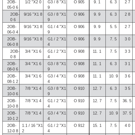
2OB-
1/2 "X2
0
G3 / 8 "X1
O
905
9.
1
6.
3
2
7
05-0
6
9
2OB-
9/16 "X1
8
G3 / 8 "X1
O
906
9.
9
6.
3
2
8
0
6
9
2OB-
9/16 "X1
8
G1 / 4 "X1
O
906
9.
9
5.
5
2
7
06-0
4
9
2OB-
9/16 "X1
8
G1 / 2 "X1
O
906
9.
9
7.
5
3
0
06-0
8
4
2OB-
3/4 "X1
6
G1 / 2 "X1
O
908
11.
1
7.
5
3
3
0
8
4
2OB-
3/4 "X1
6
G3 / 8 "X1
O
908
11.
1
6.
3
3
1
08-0
6
9
2OB-
3/4 "X1
6
G3 / 4 "X1
O
908
11.
1
10.
9
3
6
08-1
2
4
2OB-
7/8 "X1
4
G3 / 8 "X1
O
910
12.
7
6.
3
3
5
10-0
6
9
2OB-
7/8 "X1
4
G1 / 2 "X1
O
910
12.
7
7.
5
36.
5
10-0
8
4
2OB-
7/8 "X1
4
G3 / 4 "X1
O
910
12.
7
10.
9
37.
5
10-1
2
4
2OB-
1.1 / 16 "X1
G1 / 2 "X1
O
912
15.
1
7.
5
4
0
12-0
8
2
4