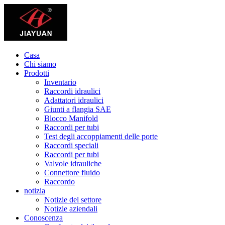
Casa
Chi siamo
Prodotti
Inventario
Raccordi idraulici
Adattatori idraulici
Giunti a flangia SAE
Blocco Manifold
Raccordi per tubi
Test degli accoppiamenti delle porte
Raccordi speciali
Raccordi per tubi
Valvole idrauliche
Connettore fluido
Raccordo
notizia
Notizie del settore
Notizie aziendali
Conoscenza