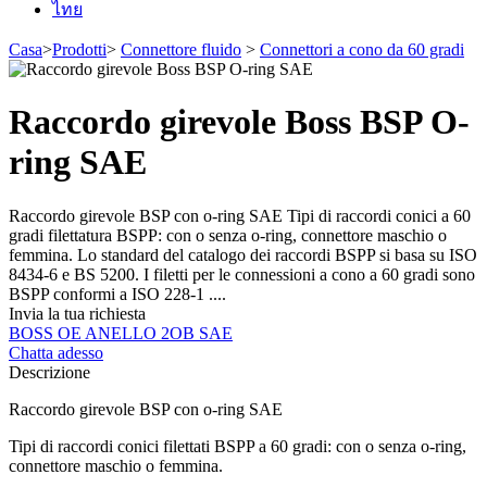
ไทย
Casa
>
Prodotti
>
Connettore fluido
>
Connettori a cono da 60 gradi
Raccordo girevole Boss BSP O-
ring SAE
Raccordo girevole BSP con o-ring SAE Tipi di raccordi conici a 60
gradi filettatura BSPP: con o senza o-ring, connettore maschio o
femmina.
Lo standard del catalogo dei raccordi BSPP si basa su ISO
8434-6 e BS 5200. I filetti per le connessioni a cono a 60 gradi sono
BSPP conformi a ISO 228-1 ....
Invia la tua richiesta
BOSS OE ANELLO 2OB SAE
Chatta adesso
Descrizione
Raccordo girevole BSP con o-ring SAE
Tipi di raccordi conici filettati BSPP a 60 gradi: con o senza o-ring,
connettore maschio o femmina.