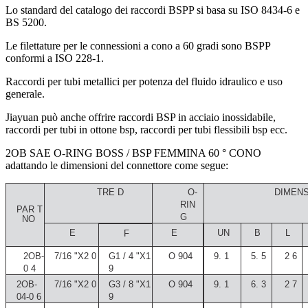
Lo standard del catalogo dei raccordi BSPP si basa su ISO 8434-6 e
BS 5200.
Le filettature per le connessioni a cono a 60 gradi sono BSPP
conformi a ISO 228-1.
Raccordi per tubi metallici per potenza del fluido idraulico e uso
generale.
Jiayuan può anche offrire raccordi BSP in acciaio inossidabile,
raccordi per tubi in ottone bsp, raccordi per tubi flessibili bsp ecc.
2OB SAE O-RING BOSS / BSP FEMMINA 60 ° CONO
adattando le dimensioni del connettore come segue:
TRE
D
O-
DIMEN
RIN
PAR
T
G
NO
E
E
UN
B
L
F
2OB-
7/16 "X2
0
G1 / 4 "X1
O
904
9.
1
5.
5
2
6
0
4
9
2OB-
7/16 "X2
0
G3 / 8 "X1
O
904
9.
1
6.
3
2
7
04-0
6
9