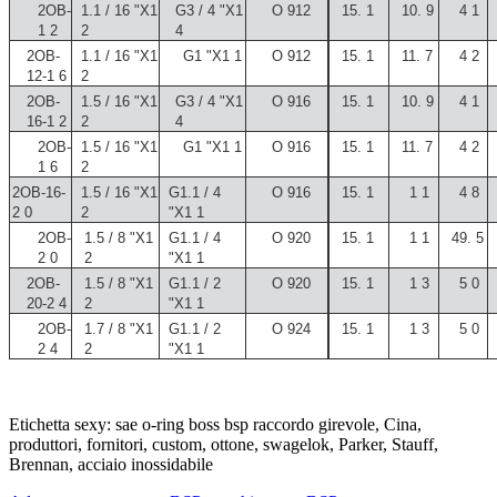
2OB-
1.1 / 16 "X1
G3 / 4 "X1
O
912
15.
1
10.
9
4
1
1
2
2
4
2OB-
1.1 / 16 "X1
G1 "X1
1
O
912
15.
1
11.
7
4
2
12-1
6
2
2OB-
1.5 / 16 "X1
G3 / 4 "X1
O
916
15.
1
10.
9
4
1
16-1
2
2
4
2OB-
1.5 / 16 "X1
G1 "X1
1
O
916
15.
1
11.
7
4
2
1
6
2
2OB-16-
1.5 / 16 "X1
G1.1 / 4
O
916
15.
1
1
1
4
8
2
0
2
"X1
1
2OB-
1.5 / 8 "X1
G1.1 / 4
O
920
15.
1
1
1
49.
5
2
0
2
"X1
1
2OB-
1.5 / 8 "X1
G1.1 / 2
O
920
15.
1
1
3
5
0
20-2
4
2
"X1
1
2OB-
1.7 / 8 "X1
G1.1 / 2
O
924
15.
1
1
3
5
0
2
4
2
"X1
1
Etichetta sexy: sae o-ring boss bsp raccordo girevole, Cina,
produttori, fornitori, custom, ottone, swagelok, Parker, Stauff,
Brennan, acciaio inossidabile