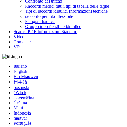
Confronto dei thread
Raccordi metrici tutti i tipi di tabella delle taglie
Tipi di raccordi idraulici Informazioni tecniche
raccordo per tubo flessibile
Flangia idraulica
Gruppo tubo flessibile idraulico
Scarica PDF Informazioni Standard
Video
Contattaci
VR
Lingua
Italiano
English
Bai Miaowen
日本語
bosanski
O'zbek
slovenščina
Čeština
Malti
Indonesia
magyar
Português