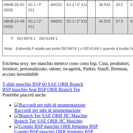
ABHB-20-42-
G1.1 / 4"
M42X2
G1.1 / 4" X11
38.5X3
50,5
5
20OG
X11
ABHB-24-48-
G1.1 / 2"
M48X2
G1.1 / 2" X11
44.5X3
57.5
6
24OG
X11
F
ISO 9974-1
ISO 6149-1
Nota
Estremità F adatta per porta ISO 9974-1 o ISO 6149-1 quando è inutile l'a
Etichetta sexy: tee maschio metrico cono cono bsp, Cina, produttori,
fornitori, personalizzato, ottone, swagelok, Parker, Stauff, Brennan,
acciaio inossidabile
T-shirt maschio BSP 60 SAE ORB Branch
BSP maschio Seat BSP ORR Branch Tee
Potrebbe piacerti anche
Raccordi per tubi di strumentazione
Branch Tee SAE ORB JIC Maschio
Gomito BSP maschio ORR femmina BSP