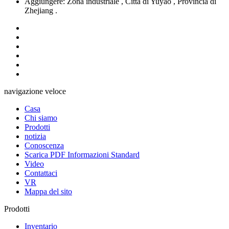
Aggiungere: Zona industriale , Città di Yuyao , Provincia di
Zhejiang .
navigazione veloce
Casa
Chi siamo
Prodotti
notizia
Conoscenza
Scarica PDF Informazioni Standard
Video
Contattaci
VR
Mappa del sito
Prodotti
Inventario