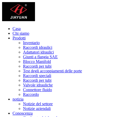
Casa
Chi siamo
Prodotti
Inventario
Raccordi idraulici
Adattatori idraulici
Giunti a flangia SAE
Blocco Manifold
Raccordi per tubi
Test degli accoppiamenti delle porte
Raccordi speciali
Raccordi per tubi
Valvole idrauliche
Connettore fluido
Raccordo
notizia
Notizie del settore
Notizie aziendali
Conoscenza