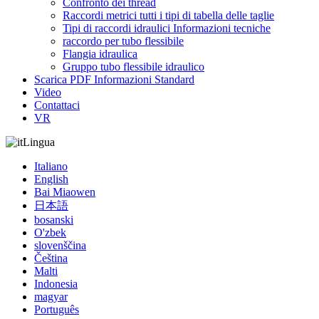
Confronto dei thread
Raccordi metrici tutti i tipi di tabella delle taglie
Tipi di raccordi idraulici Informazioni tecniche
raccordo per tubo flessibile
Flangia idraulica
Gruppo tubo flessibile idraulico
Scarica PDF Informazioni Standard
Video
Contattaci
VR
Lingua
Italiano
English
Bai Miaowen
日本語
bosanski
O'zbek
slovenščina
Čeština
Malti
Indonesia
magyar
Português