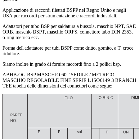
Applicazione di raccordi filettati BSPP nel Regno Unito e negli
USA per raccordi per strumentazione e raccordi industriali.
Adattatori per tubo BSP per saldatura a bussola, maschio NPT, SAE
ORB, maschio BSPT, maschio ORFS, connettore tubo DIN 2353,
o-ring metrico ecc.
Forma dell'adattatore per tubi BSPP come dritto, gomito, a T, croce,
riduttore.
Siamo inoltre in grado di fornire raccordi fino a 2 pollici bsp.
ABHB-OG BSP MASCHIO 60 ° SEDILE / METRICO
MASCHIO REGOLABILE FINE SERIE L ISO6149-3 BRANCH
TEE tabella delle dimensioni dei connettori come segue:
O-RIN
G
DIM
FILO
PARTE
NO.
E
F
sol
F
UN