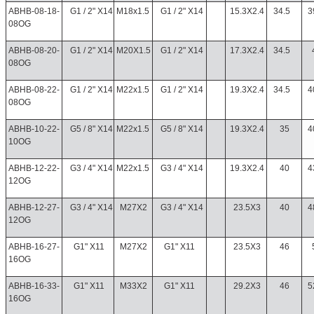
ABHB-08-18-
G1 / 2" X14
M18x1.5
G1 / 2" X14
15.3X2.4
34.5
3
08OG
ABHB-08-20-
G1 / 2" X14
M20X1.5
G1 / 2" X14
17.3X2.4
34.5
08OG
ABHB-08-22-
G1 / 2" X14
M22x1.5
G1 / 2" X14
19.3X2.4
34.5
4
08OG
ABHB-10-22-
G5 / 8" X14
M22x1.5
G5 / 8" X14
19.3X2.4
35
4
10OG
ABHB-12-22-
G3 / 4" X14
M22x1.5
G3 / 4" X14
19.3X2.4
40
4
12OG
ABHB-12-27-
G3 / 4" X14
M27X2
G3 / 4" X14
23.5X3
40
4
12OG
ABHB-16-27-
G1" X11
M27X2
G1" X11
23.5X3
46
16OG
ABHB-16-33-
G1" X11
M33X2
G1" X11
29.2X3
46
5
16OG